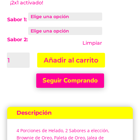
¡2x1 activado!
Sabor 1:
Sabor 2:
Limpiar
Arma
Añadir al carrito
tu
Plaf
Plaf
Seguir Comprando
Oreo
Crush
Regular
2x1
Descripción
cantidad
4 Porciones de Helado, 2 Sabores a elección,
Brownie de Oreo, Paleta de Oreo, Jalea de