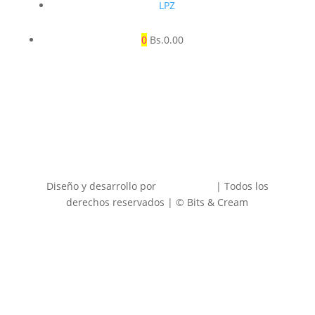
LPZ
0
Bs.
0.00
Diseño y desarrollo por
develop.bo
| Todos los
derechos reservados | © Bits & Cream