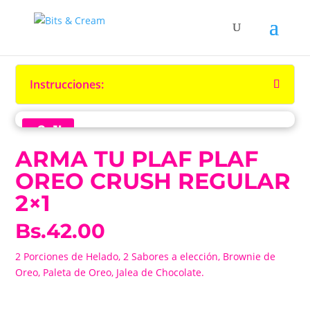
Instrucciones:
¡2x1!
ARMA TU PLAF PLAF
OREO CRUSH REGULAR
2×1
Original
Current
Bs.
42.00
price
price
was:
2 Porciones de Helado, 2 Sabores a elección, Brownie de
is:
Bs.42.00.
Oreo, Paleta de Oreo, Jalea de Chocolate.
Bs.42.00.